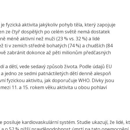
 fyzická aktivita jakýkoliv pohyb těla, který zapojuje
eden ze čtyř dospělých po celém světě nemá dostatek
ně méně aktivní než muži (23 % vs. 32 %) a lidé
ž ti v zemích středně bohatých (74 %) a chudších (84
tově zabránit dokonce až pěti milionům předčasných
 lidí a dětí, vede sedavý způsob života. Podle údajů EU
 a jedno ze sedmi patnáctiletých dětí denně alespoň
vní fyzickou aktivitu, jak doporučuje WHO. Dívky jsou
mezi 11. a 15. rokem věku aktivita u obou pohlaví
 posiluje kardiovaskulární systém. Studie ukazují, že lidé, kt
 a o 52 % nižší pravděpodobnost úmrtí na tato onemocnění.