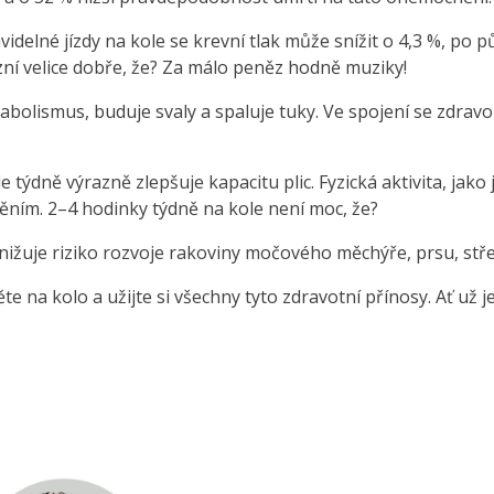
idelné jízdy na kole se krevní tlak může snížit o 4,3 %, po půl
 zní velice dobře, že? Za málo peněz hodně muziky!
abolismus, buduje svaly a spaluje tuky. Ve spojení se zdravou
 týdně výrazně zlepšuje kapacitu plic. Fyzická aktivita, jako j
ním. 2–4 hodinky týdně na kole není moc, že?
nižuje riziko rozvoje rakoviny močového měchýře, prsu, střev
e na kolo a užijte si všechny tyto zdravotní přínosy. Ať už