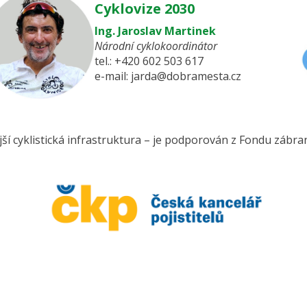
Cyklovize 2030
Ing. Jaroslav Martinek
Národní cyklokoordinátor
tel.:
+420 602 503 617
e-mail:
jarda@dobramesta.cz
ší cyklistická infrastruktura – je podporován z Fondu zábran