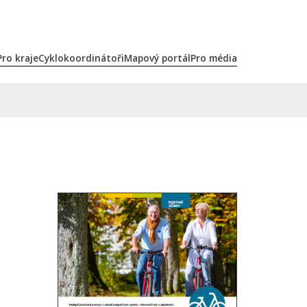
Pro kraje
Cyklokoordinátoři
Mapový portál
Pro média