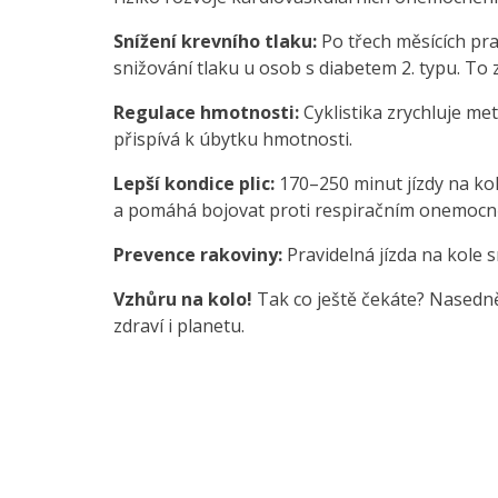
Snížení krevního tlaku:
Po třech měsících prav
snižování tlaku u osob s diabetem 2. typu. To
Regulace hmotnosti:
Cyklistika zrychluje met
přispívá k úbytku hmotnosti.
Lepší kondice plic:
170–250 minut jízdy na kole
a pomáhá bojovat proti respiračním onemocně
Prevence rakoviny:
Pravidelná jízda na kole s
Vzhůru na kolo!
Tak co ještě čekáte? Nasednět
zdraví i planetu.