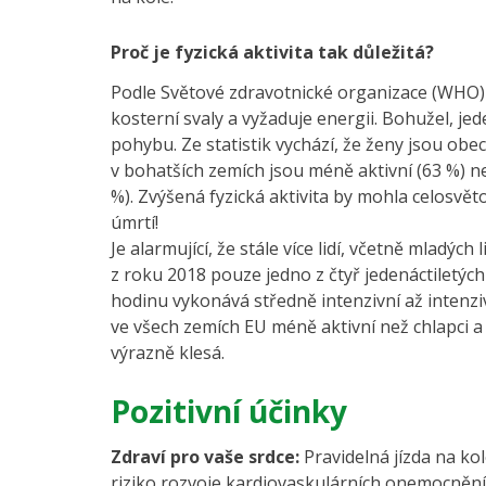
Proč je fyzická aktivita tak důležitá?
Podle Světové zdravotnické organizace (WHO) je
kosterní svaly a vyžaduje energii. Bohužel, j
pohybu. Ze statistik vychází, že ženy jsou obec
v bohatších zemích jsou méně aktivní (63 %) ne
%). Zvýšená fyzická aktivita by mohla celosvě
úmrtí!
Je alarmující, že stále více lidí, včetně mladých
z roku 2018 pouze jedno z čtyř jedenáctiletých
hodinu vykonává středně intenzivní až intenzi
ve všech zemích EU méně aktivní než chlapci a 
výrazně klesá.
Pozitivní účinky
Zdraví pro vaše srdce:
Pravidelná jízda na kole
riziko rozvoje kardiovaskulárních onemocnění