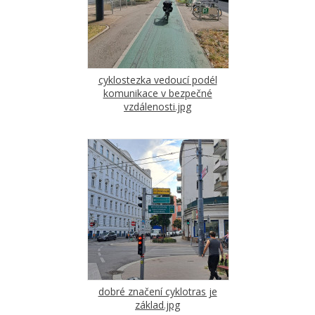
cyklostezka vedoucí podél
komunikace v bezpečné
vzdálenosti.jpg
dobré značení cyklotras je
základ.jpg