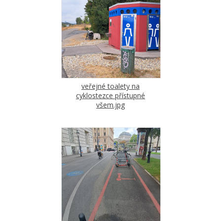
veřejné toalety na
cyklostezce přístupné
všem.jpg