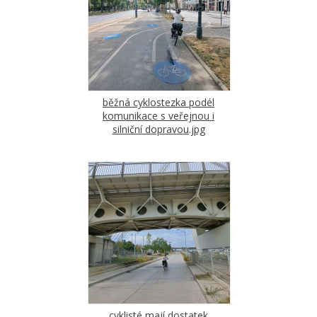
běžná cyklostezka podél
komunikace s veřejnou i
silniční dopravou.jpg
cyklisté mají dostatek