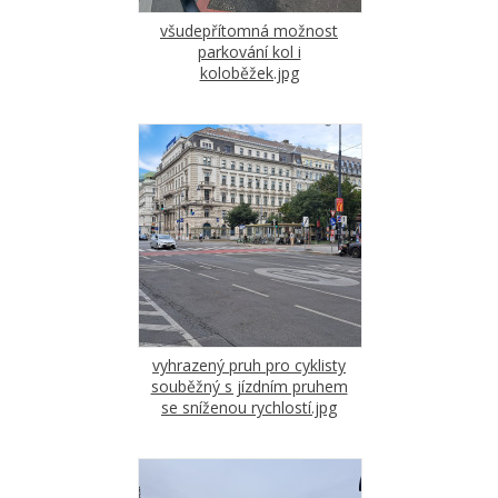
všudepřítomná možnost
parkování kol i
koloběžek.jpg
vyhrazený pruh pro cyklisty
souběžný s jízdním pruhem
se sníženou rychlostí.jpg