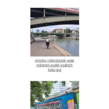
mnoho cyklostezek vede
městem podél vodních
toků.jpg