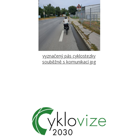
vyznačený pás cyklostezky
souběžně s komunikací.jpg