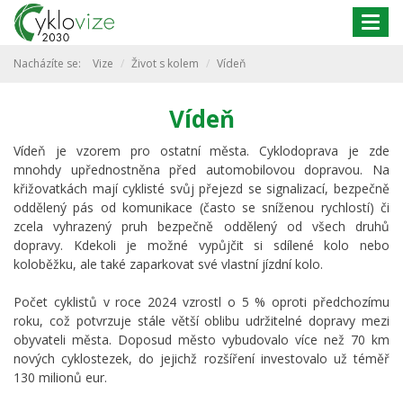
Togg
navig
Nacházíte se:
Vize
Život s kolem
Vídeň
Vídeň
Vídeň je vzorem pro ostatní města. Cyklodoprava je zde
mnohdy upřednostněna před automobilovou dopravou. Na
křižovatkách mají cyklisté svůj přejezd se signalizací, bezpečně
oddělený pás od komunikace (často se sníženou rychlostí) či
zcela vyhrazený pruh bezpečně oddělený od všech druhů
dopravy. Kdekoli je možné vypůjčit si sdílené kolo nebo
koloběžku, ale také zaparkovat své vlastní jízdní kolo.
Počet cyklistů v roce 2024 vzrostl o 5 % oproti předchozímu
roku, což potvrzuje stále větší oblibu udržitelné dopravy mezi
obyvateli města. Doposud město vybudovalo více než 70 km
nových cyklostezek, do jejichž rozšíření investovalo už téměř
130 milionů eur.