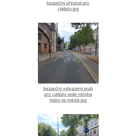
bezpečný přejezd pro
cyklisty.jpg
bezpečný vyhrazený pruh
pro cyklisty vede mnoha
místy ve městě.jpg