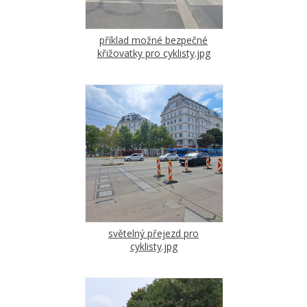
příklad možné bezpečné
křižovatky pro cyklisty.jpg
světelný přejezd pro
cyklisty.jpg