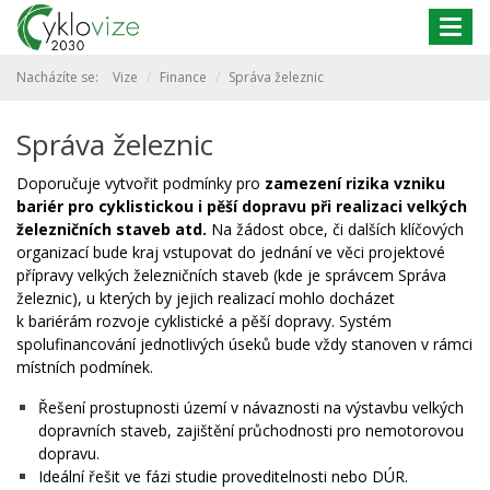
Togg
navig
Nacházíte se:
Vize
Finance
Správa železnic
Správa železnic
Doporučuje vytvořit podmínky pro
zamezení rizika vzniku
bariér pro cyklistickou i pěší dopravu při realizaci velkých
železničních staveb atd.
Na žádost obce, či dalších klíčových
organizací bude kraj vstupovat do jednání ve věci projektové
přípravy velkých železničních staveb (kde je správcem Správa
železnic), u kterých by jejich realizací mohlo docházet
k bariérám rozvoje cyklistické a pěší dopravy. Systém
spolufinancování jednotlivých úseků bude vždy stanoven v rámci
místních podmínek.
Řešení prostupnosti území v návaznosti na výstavbu velkých
dopravních staveb, zajištění průchodnosti pro nemotorovou
dopravu.
Ideální řešit ve fázi studie proveditelnosti nebo DÚR.